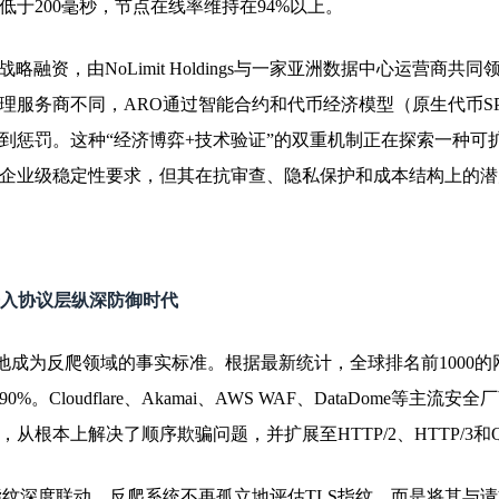
于200毫秒，节点在线率维持在94%以上。
0万美元战略融资，由NoLimit Holdings与一家亚洲数据中心
理服务商不同，ARO通过智能合约和代币经济模型（原生代币S
到惩罚。这种“经济博弈+技术验证”的双重机制正在探索一种可
企业级稳定性要求，但其在抗审查、隐私保护和成本结构上的潜力
爬进入协议层纵深防御时代
逆转地成为反爬领域的事实标准。根据最新统计，全球排名前1000的
oudflare、Akamai、AWS WAF、DataDome等主流安
根本上解决了顺序欺骗问题，并扩展至HTTP/2、HTTP/3和Q
备指纹深度联动。反爬系统不再孤立地评估TLS指纹，而是将其与