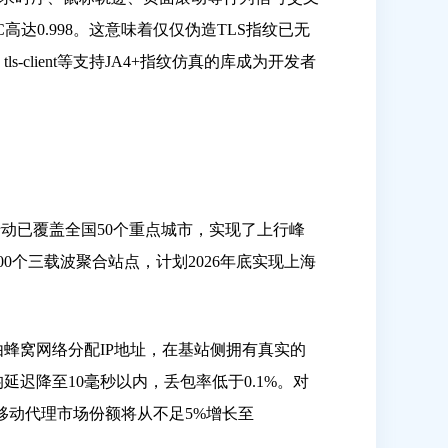
高达0.998。这意味着仅仅伪造TLS指纹已无
client等支持JA4+指纹仿真的库成为开发者
项行动已覆盖全国50个重点城市，实现了上行峰
000个三载波聚合站点，计划2026年底实现上海
）由蜂窝网络分配IP地址，在基站侧拥有真实的
迟降至10毫秒以内，丢包率低于0.1%。对
年移动代理市场份额将从不足5%增长至